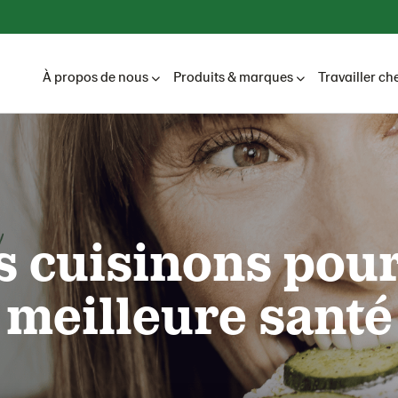
À propos de nous
Produits & marques
Travailler ch
 cuisinons pou
meilleure santé