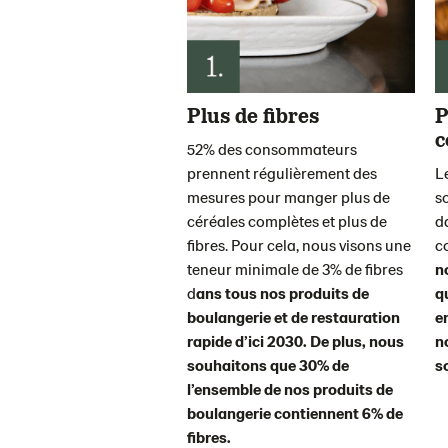
Plus de fibres
P
c
52% des consommateurs
prennent régulièrement des
Le
mesures pour manger plus de
s
céréales complètes et plus de
d
fibres. Pour cela, nous visons une
c
teneur minimale de 3% de fibres
n
d
ans tous nos produits de
q
boulangerie et de restauration
e
rapide d’ici 2030. De plus, nous
n
souhaitons que 30% de
s
l’ensemble de nos produits de
boulangerie contiennent 6% de
fibres.