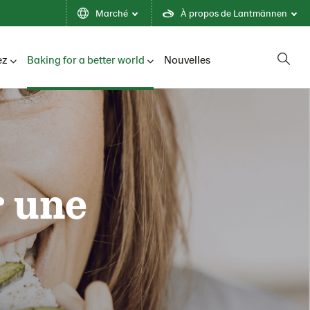
Marché
À propos de Lantmännen
ez
Baking for a better world
Nouvelles
r une