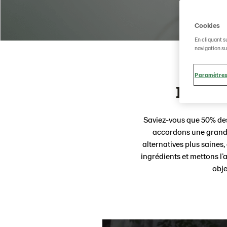
Cookies
En cliquant s
navigation sur
Paramètres
La mêm
Saviez-vous que 50% des
accordons une grande
alternatives plus saines,
ingrédients et mettons l’
obje