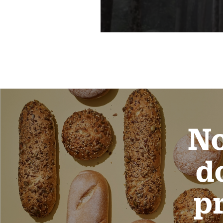
No
d
pr