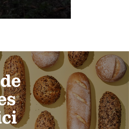
 de
es
ici