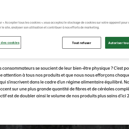
ur « Accepter tous les cookies », vous acceptez le stockage de cookies sur votre appareil pour 
 le site, analyser son utilisation et contribuer à nos efforts de marketing.
 des cookies
Tout refuser
Autoriser tou
e saveur,
plus de fibres, moin
 consommateurs se soucient de leur bien-être physique ? C’est po
 attention à tous nos produits et que nous nous efforçons chaque
 qui s’inscrivent dans le cadre d’un régime alimentaire équilibré. No
accent sur une plus grande quantité de fibres et de céréales complè
ctif est de doubler ainsi le volume de nos produits plus sains d’ici 