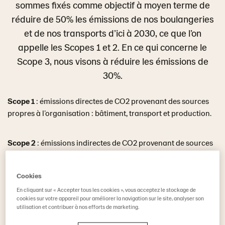
sommes fixés comme objectif à moyen terme de
réduire de 50% les émissions de nos boulangeries
et de nos transports d’ici à 2030, ce que l’on
appelle les Scopes 1 et 2. En ce qui concerne le
Scope 3, nous visons à réduire les émissions de
30%.
Scope 1
: émissions directes de CO2 provenant des sources
propres à l’organisation : bâtiment, transport et production.
Scope 2
: émissions indirectes de CO2 provenant de sources
achetées telles que l’électricité et la chaleur qui sont
physiquement produites ailleurs, comme les centrales
Cookies
électriques.
En cliquant sur « Accepter tous les cookies », vous acceptez le stockage de
cookies sur votre appareil pour améliorer la navigation sur le site, analyser son
utilisation et contribuer à nos efforts de marketing.
Scope 3
: émissions indirectes de CO2 provenant des
activités commerciales d’une autre organisation. Par