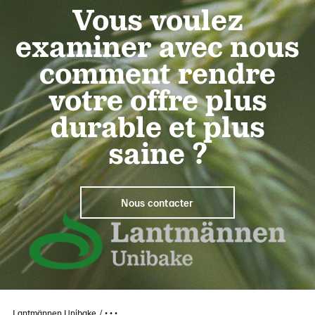
Vous voulez
examiner avec nous
comment rendre
votre offre plus
durable et plus
saine ?
Nous contacter
Lantmännen Unibake
• • •